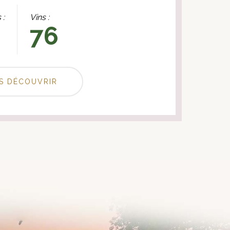
 :
Vins :
76
S DÉCOUVRIR