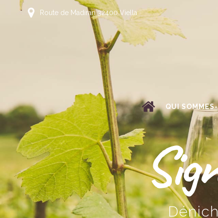
Route de Madiran 32400 Viella
QUI SOMMES-
Sign
Dénich