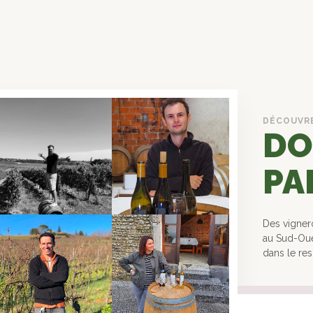
DÉCOUVR
DO
PA
Des vignero
au Sud-Oues
dans le re