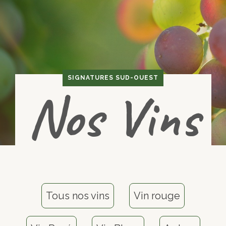
SIGNATURES SUD-OUEST
Nos Vins
Tous nos vins
Vin rouge